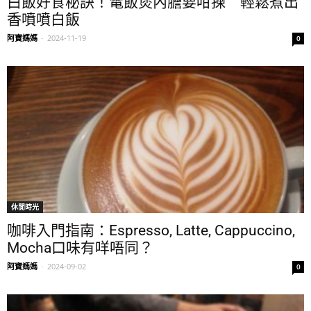
白飯好食秘訣！電飯煲內膽要咁揀 輕鬆煮出
香噴噴白飯
阿寶媽媽
-
2024-11-19
0
休閒時光
咖啡入門指南：Espresso, Latte, Cappuccino,
Mocha口味有咩唔同？
阿寶媽媽
-
2024-09-02
0