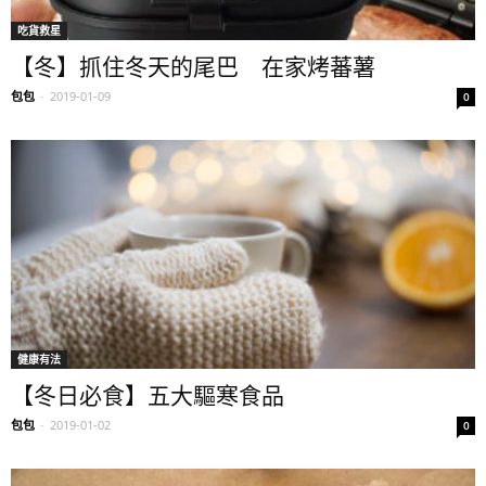
吃貨救星
【冬】抓住冬天的尾巴 在家烤蕃薯
包包
-
2019-01-09
0
健康有法
【冬日必食】五大驅寒食品
包包
-
2019-01-02
0