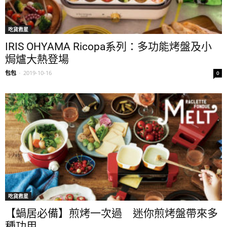
吃貨救星
IRIS OHYAMA Ricopa系列：多功能烤盤及小
焗爐大熱登場
包包
-
2019-10-16
0
吃貨救星
【蝸居必備】煎烤一次過 迷你煎烤盤帶來多
種功用