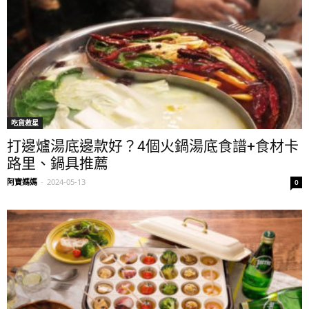
吃貨救星
打邊爐湯底邊款好？4個火鍋湯底食譜+食材卡
路里、鍋具推薦
阿寶媽媽
-
2024-05-13
0