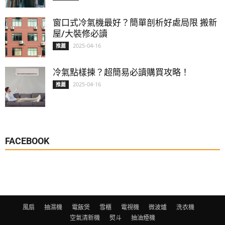
窗口式冷氣機最好？簡單剖析好處局限 搬新
屋/大裝修必讀
2025-04-16
推薦
冷氣點樣揀？超簡易必讀購買攻略！
2025-04-16
推薦
FACEBOOK
風扇
抽濕機
電飯煲
雪櫃
電視機
微波爐
洗衣機
空氣清新機
熨斗
抽油煙機