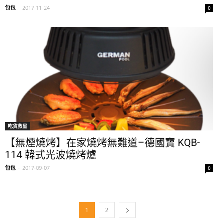
包包
-
2017-11-24
0
吃貨救星
【無煙燒烤】在家燒烤無難道–德國寶 KQB-
114 韓式光波燒烤爐
包包
-
2017-09-07
0
1
2