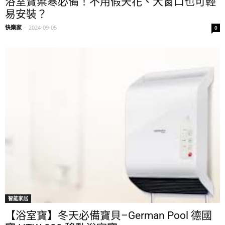
浴室寶禦寒必備！不用假天花、大窗口也可輕
易安裝？
快樂家
-
2024-09-05
0
智能家居
【浴室寶】冬天必備寶貝–German Pool 德國