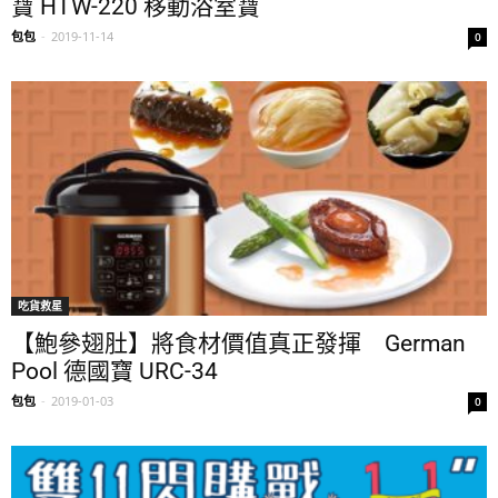
寶 HTW-220 移動浴室寶
包包
-
2019-11-14
0
吃貨救星
【鮑參翅肚】將食材價值真正發揮 German
Pool 德國寶 URC-34
包包
-
2019-01-03
0