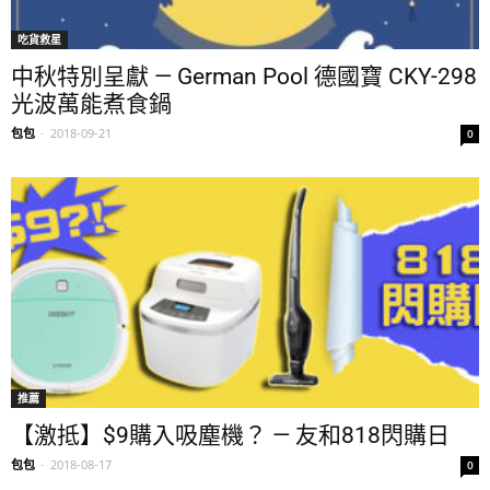
吃貨救星
中秋特別呈獻 — German Pool 德國寶 CKY-298
光波萬能煮食鍋
包包
-
2018-09-21
0
推薦
【激抵】$9購入吸塵機？ — 友和818閃購日
包包
-
2018-08-17
0