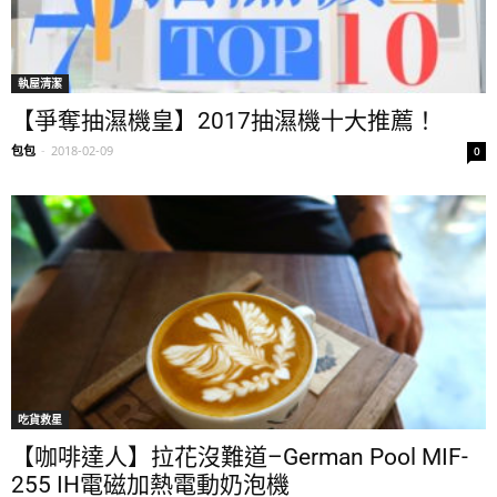
執屋清潔
【爭奪抽濕機皇】2017抽濕機十大推薦！
包包
-
2018-02-09
0
吃貨救星
【咖啡達人】拉花沒難道–German Pool MIF-
255 IH電磁加熱電動奶泡機