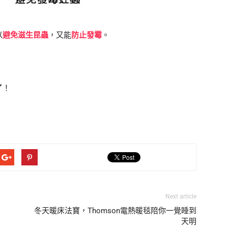
以
避免滋生昆蟲
，又能
防止發霉
。
了！
Next article
冬天暖床法寶，Thomson電熱暖毯陪你一覺睡到
天明