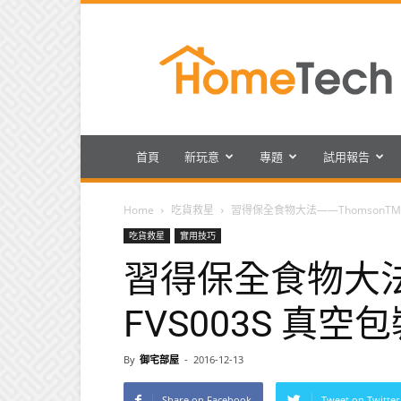
HomeTech
首頁
新玩意
專題
試用報告
Home
吃貨救星
習得保全食物大法——ThomsonTM 
吃貨救星
實用技巧
習得保全食物大法—
FVS003S 真空
By
御宅部屋
-
2016-12-13
Share on Facebook
Tweet on Twitter