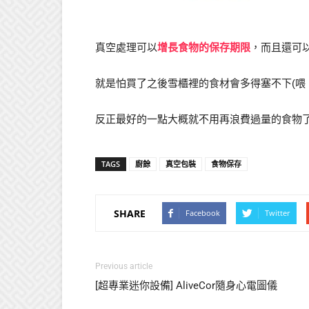
真空處理可以
增長食物的保存期限
，而且還可
就是怕買了之後雪櫃裡的食材會多得塞不下(喂
反正最好的一點大概就不用再浪費過量的食物
TAGS
廚餘
真空包裝
食物保存
SHARE
Facebook
Twitter
Previous article
[超專業迷你設備] AliveCor隨身心電圖儀