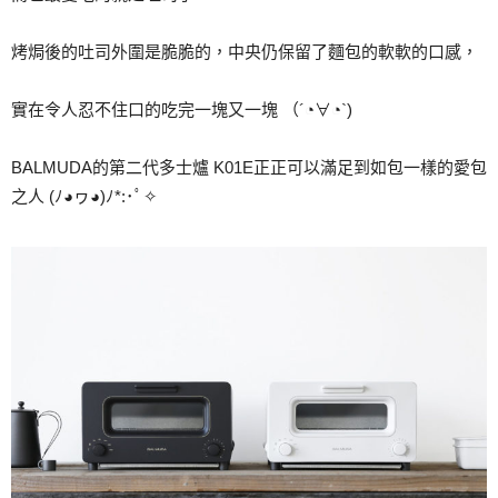
烤焗後的吐司外圍是脆脆的，中央仍保留了麵包的軟軟的口感，
實在令人忍不住口的吃完一塊又一塊 （´◔∀◔`)
BALMUDA的第二代多士爐 K01E正正可以滿足到如包一樣的愛包
之人 (ﾉ◕ヮ◕)ﾉ*:･ﾟ✧