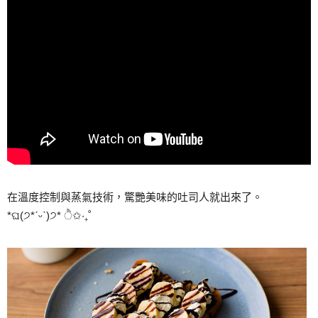
在溫度控制與蒸氣技術，驚艷美味的吐司人就出來了。
*ଘ(੭*ˊᵕˋ)੭* ੈ✩‧₊˚