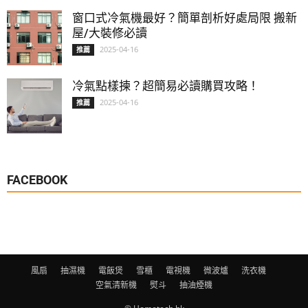
窗口式冷氣機最好？簡單剖析好處局限 搬新
屋/大裝修必讀
2025-04-16
推薦
冷氣點樣揀？超簡易必讀購買攻略！
2025-04-16
推薦
FACEBOOK
風扇
抽濕機
電飯煲
雪櫃
電視機
微波爐
洗衣機
空氣清新機
熨斗
抽油煙機