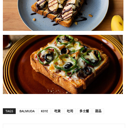
TAGS
BALMUDA
K01E
吃貨
吐司
多士爐
甜品