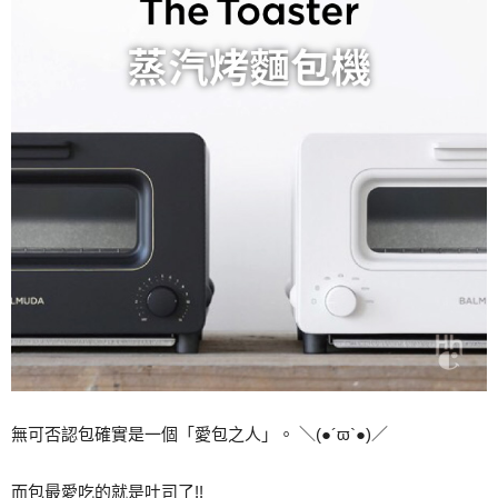
無可否認包確實是一個「愛包之人」。 ＼(●´ϖ`●)／
而包最愛吃的就是吐司了!!