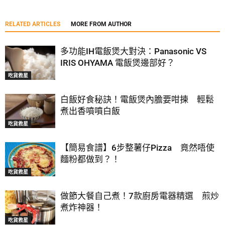
RELATED ARTICLES
MORE FROM AUTHOR
多功能IH電飯煲大對決：Panasonic VS
IRIS OHYAMA 電飯煲邊部好？
吃貨救星
白飯好食秘訣！電飯煲內膽要咁揀 輕鬆
煮出香噴噴白飯
吃貨救星
【簡易食譜】6步整薯仔Pizza 竟然唔使
麵粉都做到？！
吃貨救星
做節大餐自己煮！7款廚房電器精選 煎炒
煮炸神器！
吃貨救星