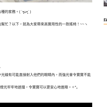
´•̥̥̥ω•̥̥̥` )
F
幫忙？以下，就為大家帶來高實用性的一款搖椅！~~ヽ
？
令光線有可能直接射入他們的眼睛內，而強光會令寶寶不能
可以把燈光牢牢地遮擋，令寶寶可以更安心地進睡。✧*｡