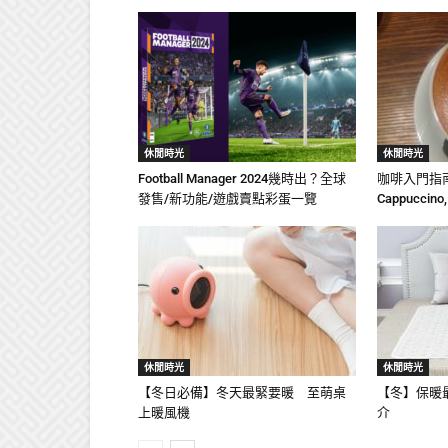
休閒時光
休閒時光
Football Manager 2024幾時出？全球
咖啡入門指南：E
發售/新功能/遊戲賣點彩蛋一覽
Cappucci
休閒時光
休閒時光
【冬日必備】冬天最緊要暖 至萌桌
【冬】保暖最
上暖風機
介