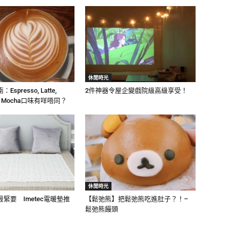
休閒時光
spresso, Latte,
2件神器令屋企變戲院級高級享受！
no, Mocha口味有咩唔同？
休閒時光
緊要 Imetec電暖墊推
【鬆弛熊】把鬆弛熊吃進肚子？！–
鬆弛熊饅頭