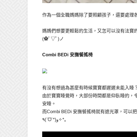
作為一個全職媽媽除了要照顧孩子，還要處理各種的家務。( 
媽媽們想要更輕鬆的生活，又怎可以沒有法寶的
(✿ﾟ▽ﾟ)ノ
Combi BEDi 安撫餐搖椅
有沒有想過為甚麼有時候寶寶都遲遲未能入睡
由於寶寶睡覺時，大部份時間都是仰臥睡的，
安睡。
而Combi BEDi 安撫餐搖椅就有遮光罩，
٩(ˊᗜˋ*)و✧*｡