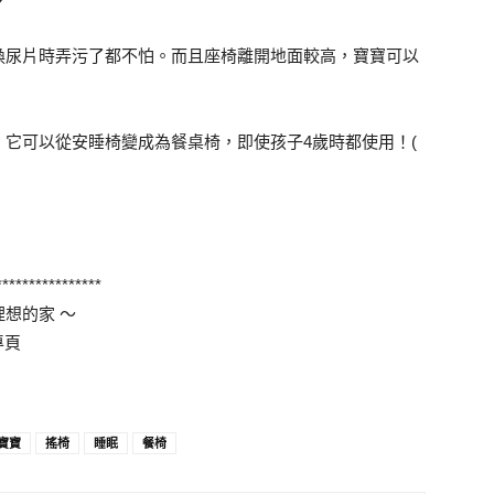
換尿片時弄污了都不怕。而且座椅離開地面較高，寶寶可以
它可以從安睡椅變成為餐桌椅，即使孩子4歲時都使用！(
****************
想的家 ～
專頁
寶寶
搖椅
睡眠
餐椅