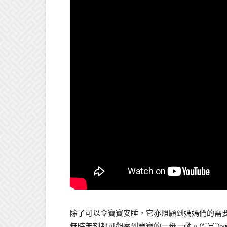
除了可以令寶寶安睡，它亦照顧到媽媽們的需
無時無刻都可觀察到寶寶的一舉一動。(*´∀`)~