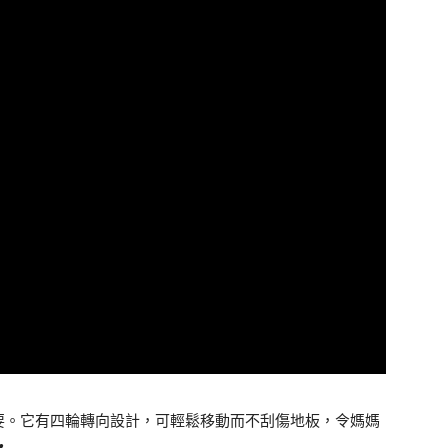
要。它有四輪轉向設計，可輕鬆移動而不刮傷地板，令媽媽
♥