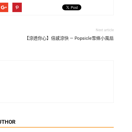
Next article
【涼透你心】倍感涼快 — Popsicle雪條小風扇
UTHOR