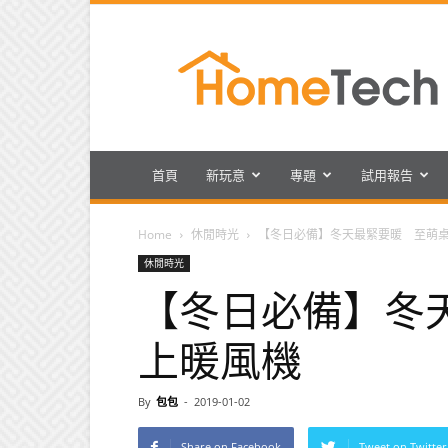
HomeTech
首頁
新玩意
專題
試用報告
Home
休閒時光
【冬日必備】冬天最緊要暖 至萌
休閒時光
【冬日必備】冬
上暖風機
By
包包
-
2019-01-02
Share on Facebook
Tweet on Twitter