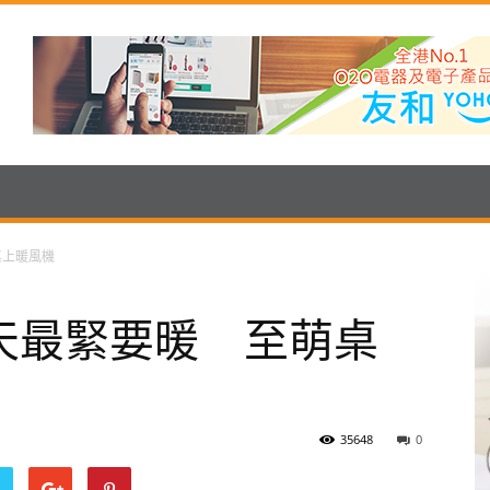
桌上暖風機
天最緊要暖 至萌桌
35648
0