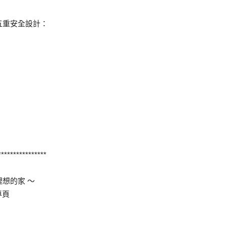
五重安全設計：
****************
想的家 ～
專頁