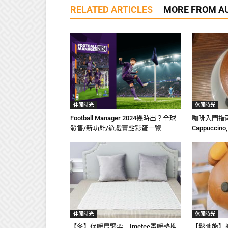
RELATED ARTICLES
MORE FROM A
休閒時光
休閒時光
Football Manager 2024幾時出？全球
咖啡入門指南：E
發售/新功能/遊戲賣點彩蛋一覽
Cappucci
休閒時光
休閒時光
【冬】保暖最緊要 Imetec電暖墊推
【鬆弛熊】