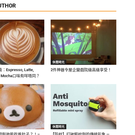
UTHOR
休閒時光
spresso, Latte,
2件神器令屋企變戲院級高級享受！
no, Mocha口味有咩唔同？
休閒時光
把鬆弛熊吃進肚子？！–
【防蚊】打破驅蚊劑的傳統形象 —