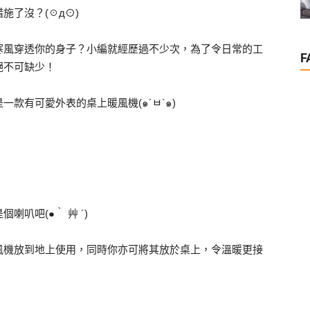
施了沒？(☉д⊙)
寒風穿透你的身子？小編就經歷過不少次，為了令日常的工
F
絕不可缺少！
款有可愛外表的桌上暖風機(๑´ㅂ`๑)
叭吧(●｀ 艸 ´)
風機放到地上使用，同時你亦可將其放於桌上，令溫暖更接