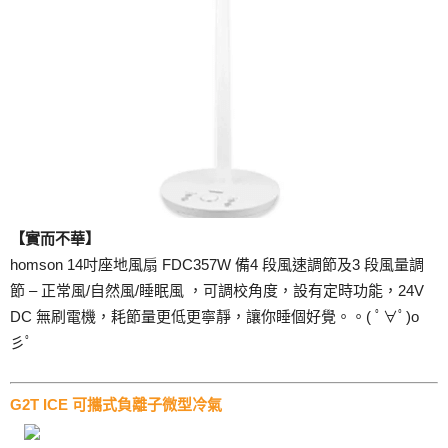
【實而不華】
homson 14吋座地風扇 FDC357W 備4 段風速調節及3 段風量調
節 – 正常風/自然風/睡眠風 ，可調校角度，設有定時功能，24V
DC 無刷電機，耗節量更低更寧靜，讓你睡個好覺。。( ﾟ∀ﾟ)o
彡ﾟ
G2T ICE 可攜式負離子微型冷氣