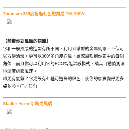
Thomson 360度智能七色燈風扇 TM-916W
【顛覆你對風扇的認識】
它和一般風扇的造型有所不同，利用到球型的金屬網罩，不但可
以方便清潔，更可以360
°多角度送風，讓涼風吹到你家中的每個
角落。而且你可以利用它的ECO智能溫感模式，讓其自動偵測環
境溫度調節風速。
想更有氣氛？它更設有七種可選擇的燈色，使你的家居變得更多
姿多彩。(´▽`ʃ♡ƪ)
Stadler Form Q 時尚風扇