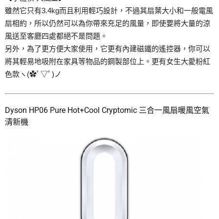
雖然它只有3.4kg而且利用輕巧設計，不過其扇葉大小和一般電風
扇相約，所以仍然可以為你帶來充足的風量，即使要將大量的涼
風送至客廳四處都絕不是問題。
另外，為了更方便大家使用，它更有內建磁鐵的遙控器，你可以
將其輕易地吸附在家具等物品的鋼製部位上。更有女生大愛粉紅
色款ヽ(✿ﾟ▽ﾟ)ノ
Dyson HP06 Pure Hot+Cool Cryptomic 三合一風扇暖風空氣
清新機