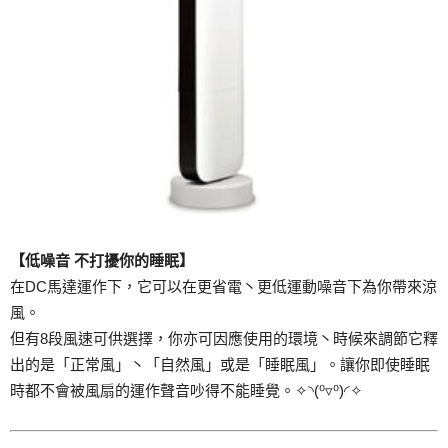
【低噪音 不打擾你的睡眠】
在DC馬達運作下，它可以在更省電丶更低運動噪音下為你帶來涼
風。
但有8段風速可供選擇，你亦可因應使用的環境丶時候來調節它釋
出的是「正常風」丶「自然風」或是「睡眠風」。讓你即使睡眠
時都不會被風扇的運作聲音吵得不能睡覺。✧◝(⁰▿⁰)◜✧