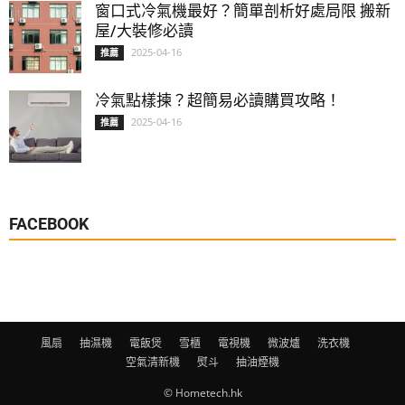
窗口式冷氣機最好？簡單剖析好處局限 搬新
屋/大裝修必讀
2025-04-16
推薦
冷氣點樣揀？超簡易必讀購買攻略！
2025-04-16
推薦
FACEBOOK
風扇
抽濕機
電飯煲
雪櫃
電視機
微波爐
洗衣機
空氣清新機
熨斗
抽油煙機
© Hometech.hk