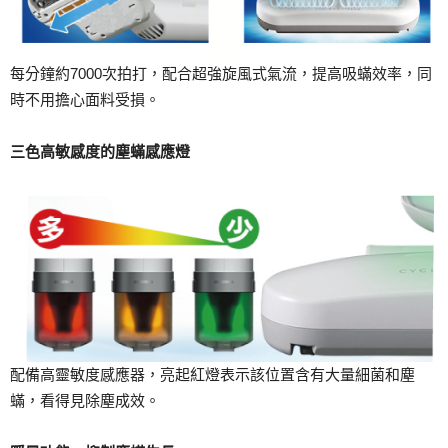
每分鐘約7000次拍打，配合超強旋風式氣流，提高吸蟎效率，同
時不用擔心面料受損。
三色高敏感度的塵蟎感應燈
配備高靈敏度感應器，亮起紅燈表示該位置含有大量細菌和塵
蟎，看得見除塵成效。