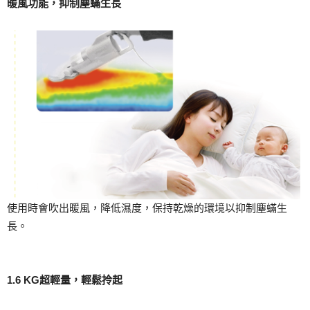
暖風功能，抑制塵蟎生長
使用時會吹出暖風，降低濕度，保持乾燥的環境以抑制塵蟎生
長。
1.6 KG超輕量，輕鬆拎起