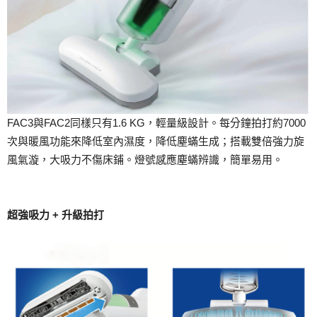
FAC3與FAC2同樣只有1.6 KG，輕量級設計。每分鐘拍打約7000
次與暖風功能來降低室內濕度，降低塵蟎生成；搭載雙倍強力旋
風氣漩，大吸力不傷床鋪。燈號感應塵蟎辨識，簡單易用。
超強吸力 + 升級拍打