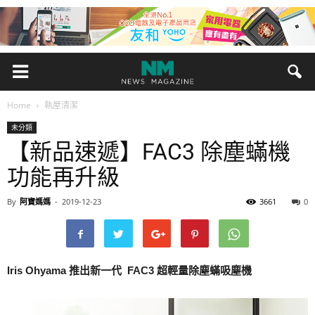
Home
執屋清潔
未分類
【新品速遞】FAC3 除塵蟎機
功能再升級
By
阿寶媽媽
-
2019-12-23
3661
0
Iris Ohyama 推出新一代 FAC3 超輕量除塵蟎吸塵機