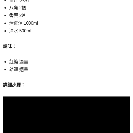
八角 2個
香葉 2片
清雞湯 1000ml
清水 500ml
調味：
紅糖 適量
幼鹽 適量
詳細步驟：