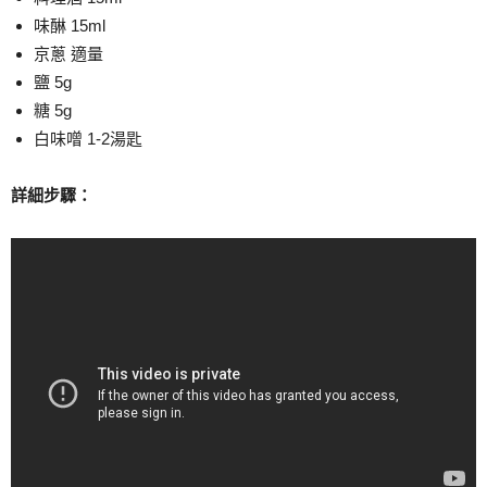
味醂 15ml
京蔥 適量
鹽 5g
糖 5g
白味噌 1-2湯匙
詳細步驟：