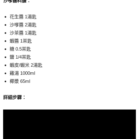
沙嗲醬料膽：
花生醬 1湯匙
沙嗲醬 2湯匙
沙茶醬 1湯匙
蝦醬 1茶匙
糖 0.5茶匙
鹽 1/4茶匙
蝦皮/蝦米 2湯匙
雞湯 1000ml
椰漿 65ml
詳細步驟：