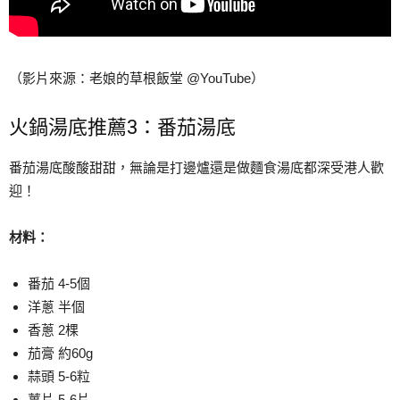
（影片來源：老娘的草根飯堂 @YouTube）
火鍋湯底推薦3：番茄湯底
番茄湯底酸酸甜甜，無論是打邊爐還是做麵食湯底都深受港人歡
迎！
材料：
番茄 4-5個
洋蔥 半個
香蔥 2棵
茄膏 約60g
蒜頭 5-6粒
薑片 5-6片