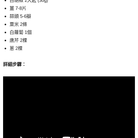
白胡椒 2大匙 (30g)
薑 7-8片
蒜頭 5-6瓣
粟米 2條
白蘿蔔 1個
唐芹 2棵
蔥 2棵
詳細步驟：