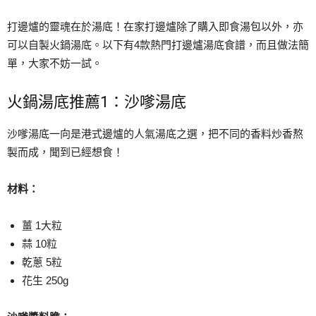
打邊爐的靈魂在於湯底！在家打邊爐除了購入即食湯包以外，亦
可以自製火鍋湯底。以下有4款熱門打邊爐湯底食譜，而且做法簡
單，大家不妨一試。
火鍋湯底推薦1：沙嗲湯底
沙嗲湯底一向是港式邊爐的人氣湯底之選，把不同的香料炒香熬
製而成，聞到已經想食！
材料：
薑 1大粒
蒜 10粒
乾蔥 5粒
花生 250g