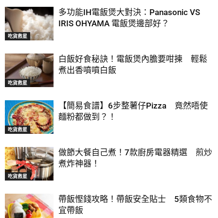
多功能IH電飯煲大對決：Panasonic VS
IRIS OHYAMA 電飯煲邊部好？
吃貨救星
白飯好食秘訣！電飯煲內膽要咁揀 輕鬆
煮出香噴噴白飯
吃貨救星
【簡易食譜】6步整薯仔Pizza 竟然唔使
麵粉都做到？！
吃貨救星
做節大餐自己煮！7款廚房電器精選 煎炒
煮炸神器！
吃貨救星
帶飯慳錢攻略！帶飯安全貼士 5類食物不
宜帶飯