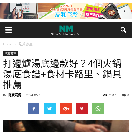
Home
吃貨救星
吃貨救星
打邊爐湯底邊款好？4個火鍋
湯底食譜+食材卡路里、鍋具
推薦
By
阿寶媽媽
-
2024-05-13
1907
0