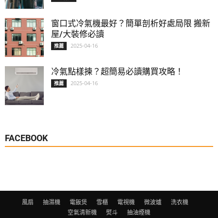
窗口式冷氣機最好？簡單剖析好處局限 搬新
屋/大裝修必讀
2025-04-16
推薦
冷氣點樣揀？超簡易必讀購買攻略！
2025-04-16
推薦
FACEBOOK
風扇
抽濕機
電飯煲
雪櫃
電視機
微波爐
洗衣機
空氣清新機
熨斗
抽油煙機