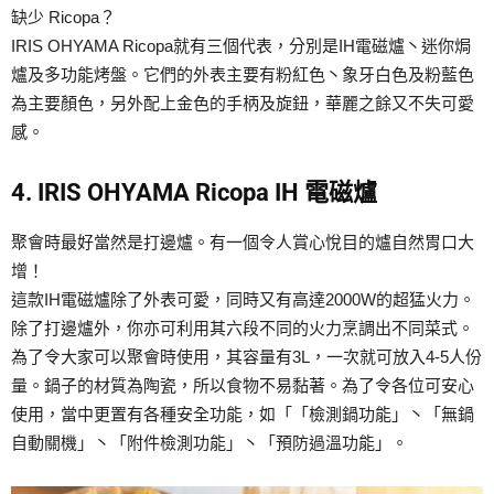
缺少 Ricopa？
IRIS OHYAMA Ricopa就有三個代表，分別是IH電磁爐丶迷你焗
爐及多功能烤盤。它們的外表主要有粉紅色丶象牙白色及粉藍色
為主要顏色，另外配上金色的手柄及旋鈕，華麗之餘又不失可愛
感。
4. IRIS OHYAMA Ricopa IH 電磁爐
聚會時最好當然是打邊爐。有一個令人賞心悅目的爐自然胃口大
增！
這款IH電磁爐除了外表可愛，同時又有高達2000W的超猛火力。
除了打邊爐外，你亦可利用其六段不同的火力烹調出不同菜式。
為了令大家可以聚會時使用，其容量有3L，一次就可放入4-5人份
量。鍋子的材質為陶瓷，所以食物不易黏著。為了令各位可安心
使用，當中更置有各種安全功能，如「「檢測鍋功能」丶「無鍋
自動關機」丶「附件檢測功能」丶「預防過溫功能」。