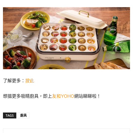
了解更多：
按此
想搵更多吸睛廚具，即上
友和YOHO
網站睇睇啦！
TAGS
廚具