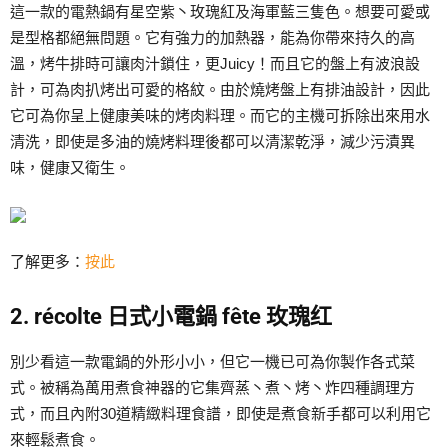
這一款的電熱鍋有星空紫丶玫瑰紅及海軍藍三隻色。想要可愛或
是型格都絕無問題。它有強力的加熱器，能為你帶來持久的高
溫，烤牛排時可讓肉汁鎖住，更Juicy！而且它的盤上有波浪設
計，可為肉扒烤出可愛的格紋。由於燒烤盤上有排油設計，因此
它可為你呈上健康美味的烤肉料理。而它的主機可拆除出來用水
清洗，即使是多油的燒烤料理後都可以清潔乾淨，減少污漬異
味，健康又衛生。
了解更多：
按此
2. récolte 日式小電鍋 fête 玫瑰红
別少看這一款電鍋的外形小小，但它一機已可為你製作各式菜
式。被稱為萬用煮食神器的它集齊蒸丶煮丶烤丶炸四種調理方
式，而且內附30道精緻料理食譜，即使是煮食新手都可以利用它
來輕鬆煮食。