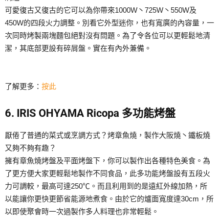
可愛復古又復古的它可以為你帶來1000W丶725W丶550W及
450W的四段火力調整。別看它外型迷你，也有寬廣的內容量，一
次同時烤製兩塊麵包絕對沒有問題。為了令各位可以更輕鬆地清
潔，其底部更設有碎屑盤。實在有內外兼備。
了解更多：
按此
6. IRIS OHYAMA Ricopa 多功能烤盤
厭倦了普通的菜式或烹調方式？烤章魚燒，製作大阪燒丶鐵板燒
又夠不夠有趣？
擁有章魚燒烤盤及平面烤盤下，你可以製作出各種特色美食。為
了更方便大家更輕鬆地製作不同食品，此多功能烤盤設有五段火
力可調較，最高可達250℃。而且利用到的是遠紅外線加熱，所
以能讓你更快更節省能源地煮食。由於它的爐面寬度達30cm，所
以即使聚會時一次過製作多人料理也非常輕鬆。