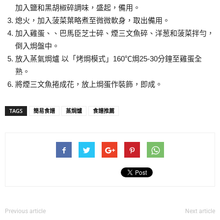
加入鹽和黑胡椒碎調味，盛起，備用。
熄火，加入菠菜葉略煮至微微軟身，取出備用。
加入雞蛋、、巴馬臣芝士碎、煙三文魚碎、洋葱和菠菜拌勻，
倒入焗盤中。
放入蒸氣焗爐 以「烤焗模式」160℃焗25-30分鐘至雞蛋全
熟。
將煙三文魚捲成花，放上焗蛋作裝飾，即成。
TAGS
簡易食譜
蒸焗爐
食譜推薦
Previous article
Next article