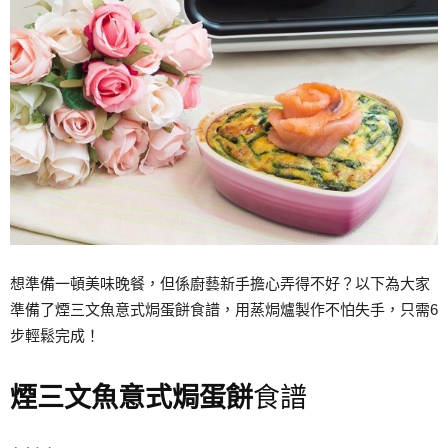
想準備一頓美味晚餐，但係廚藝新手擔心弄得不好？以下為大家
準備了煙三文魚意式焗蛋餅食譜，用蒸焗爐製作不怕失手，只需6
步輕鬆完成！
煙三文魚意式焗蛋餅
食譜