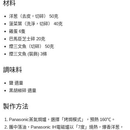
材料
洋葱（去皮，切碎） 50克
菠菜葉（洗淨，切碎） 40克
雞蛋 6隻
巴馬臣芝士碎 20克
煙三文魚（切碎） 50克
煙三文魚 (裝飾) 3條
調味料
鹽 適量
黑胡椒碎 適量
製作方法
Panasonic蒸氣焗爐，選擇「烤焗模式」，預熱 160℃。
鑊中落油，Panasonic IH電磁爐以「7度」燒熱，爆香洋葱，