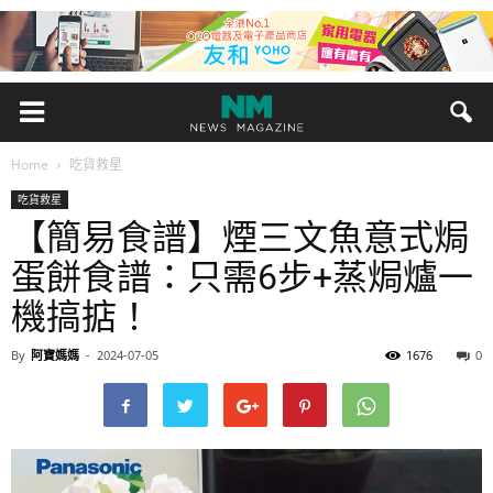
Home
吃貨救星
吃貨救星
【簡易食譜】煙三文魚意式焗
蛋餅食譜：只需6步+蒸焗爐一
機搞掂！
By
阿寶媽媽
-
2024-07-05
1676
0