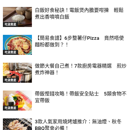
白飯好食秘訣！電飯煲內膽要咁揀 輕鬆
煮出香噴噴白飯
吃貨救星
【簡易食譜】6步整薯仔Pizza 竟然唔使
麵粉都做到？！
吃貨救星
做節大餐自己煮！7款廚房電器精選 煎炒
煮炸神器！
吃貨救星
帶飯慳錢攻略！帶飯安全貼士 5類食物不
宜帶飯
吃貨救星
3款人氣家用燒烤爐推介：無油煙、秋冬
BBQ聚會必備！