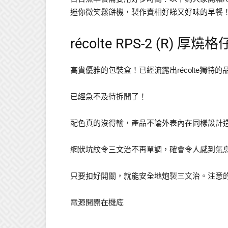
迷你微笑鬆餅機，製作賣相好睇又好味的早餐
récolte RPS-2 (R) 
高貴優雅的包裝盒！已經流露出récolte獨特的
已經急不及待拆開了！
配色真的沒得輸，產品不論外表內在同樣設計
網狀坑紋令三文治不再單調，確會令人感到氣
只要扣好開關，就能安全地炮製三文治。注意
電源開閞在機底