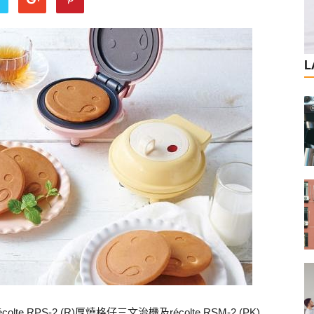
L
PS-2 (R)厚燒格仔三文治機及récolte RSM-2 (PK)