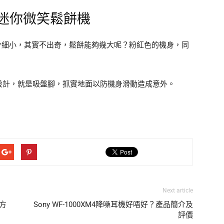
(PK) 迷你微笑鬆餅機
機看起來十分細小，其實不出奇，鬆餅能夠幾大呢？粉紅色的機身，同
設計，就是吸盤腳，抓實地面以防機身滑動造成意外。
Next article
方
Sony WF-1000XM4降噪耳機好唔好？產品簡介及
評價