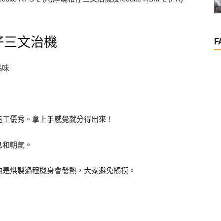
！
厚燒格仔三文治機
F
品味
造工優秀。拿上手感覺就分得出來！
息和朝氣。
的是烘製過程機身會發熱，大家避免觸摸。