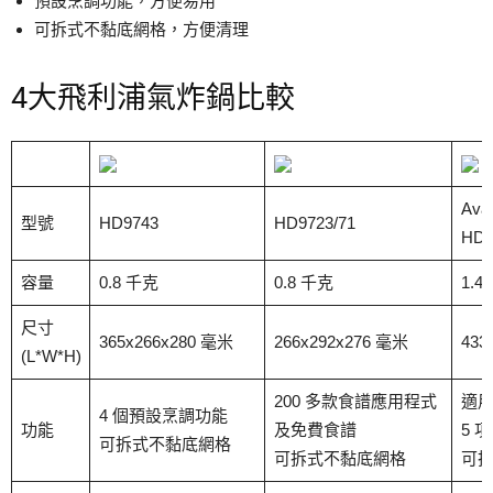
預設烹調功能，方便易用
可拆式不黏底網格，方便清理
4大飛利浦氣炸鍋比較
Avan
型號
HD9743
HD9723/71
HD9
容量
0.8 千克
0.8 千克
1.4
尺寸
365x266x280 毫米
266x292x276 毫米
433
(L*W*H)
200 多款食譜應用程式
適
4 個預設烹調功能
功能
及免費食譜
5 
可拆式不黏底網格
可拆式不黏底網格
可