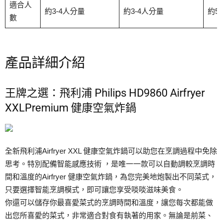
適合人
約3-4人分量
約3-4人分量
約5
數
產品詳細介紹
王牌之選：飛利浦 Philips HD9860 Airfryer
XXLPremium 健康空氣炸鍋
全新飛利浦Airfryer XXL 健康空氣炸鍋可以助您在烹調過程中免除
思考。特別配備智能感應技術 ，是唯一一款可以自動調較烹調時
間和溫度的Airfryer 健康空氣炸鍋，為您完美地炮製出不同菜式，
只要選擇智能烹調模式，即可讓您享受啖啖滋味美食。
你還可以儲存你最喜愛菜式的烹調時間和溫度，讓您每次都能做
出您所喜愛的菜式，非常適合對食有執著的用家。無論是前菜、