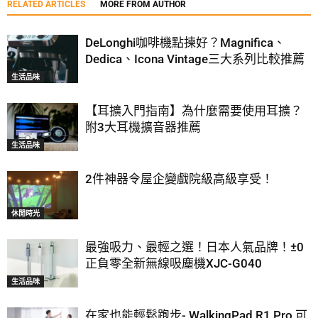
RELATED ARTICLES
MORE FROM AUTHOR
DeLonghi咖啡機點揀好？Magnifica、
Dedica、Icona Vintage三大系列比較推薦
生活品味
【耳擴入門指南】為什麼需要使用耳擴？
附3大耳機擴音器推薦
生活品味
2件神器令屋企變戲院級高級享受！
休閒時光
最強吸力、最輕之選！日本人氣品牌！±0
正負零全新無線吸塵機XJC-G040
生活品味
在家也能輕鬆跑步- WalkingPad R1 Pro 可